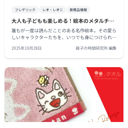
フレデリック
レオ・レオニ
新商品情報
大人も子どもも楽しめる！絵本のメタルチャ
ームで日常に癒しをプラス
誰もが一度は読んだことのある名作絵本。その愛ら
しいキャラクターたちを、いつでも身につけられる
メタルチャームが登場しました！バッグやポーチの
2025年10月28日
親子の時間研究所 編集
ファスナー、鍵などに付けるだけで、日常に小さな
癒しと楽しさをプラスしてくれます。 [&hellip;]