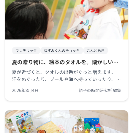
フレデリック
ねずみくんのチョッキ
こんとあき
夏の贈り物に、絵本のタオルを。懐かしい物
語を、毎日の暮らしへ
夏が近づくと、タオルの出番がぐっと増えます。
汗をぬぐったり、プールや海へ持っていったり。洗
面所のタオルも、いつもより早いペースで洗濯かご
2026年8月4日
親子の時間研究所 編集
へ入っていきますよね。 毎日使うものだから、実
用的であることはもちろん大切です。で [&hellip;]