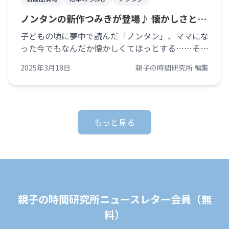
ノンタンの新作つみきが登場♪ 懐かしさとワ
クワクを親子で楽しもう
子どもの頃に夢中で読んだ「ノンタン」、ママにな
った今でもなんだか懐かしくてほっとする……そん
な方も多いのではないでしょうか？ お待たせしま
2025年3月18日
親子の時間研究所 編集
した！！人気の「絵本のつみき」シリーズですが、
永らくお届けできなかった新作がやっと [&hellip;]
もっと見る
親子の時間研究所ニュースレター会員（無
料）