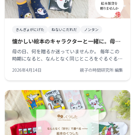
きんぎょがにげた
ねないこだれだ
ノンタン
懐かしい絵本のキャラクターと一緒に。母の
日は、絵本雑貨を贈りませんか
母の日、何を贈るか迷っていませんか。 毎年この
時期になると、なんとなく同じところをぐるぐるし
てしまう感じ、ありますよね。お花もいいし、スイ
2026年4月14日
親子の時間研究所 編集
ーツも外さない。でも、だからこそ少しだけ、違う
選択をしてみたくなることもあると思う [&hellip;]