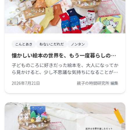
こんとあき
ねないこだれだ
ノンタン
懐かしい絵本の世界を、もう一度暮らしのそ
ばへ。
子どものころに好きだった絵本を、大人になってか
ら見かけると、少し不思議な気持ちになることがあ
ります。表紙を見ただけで、物語の続きを思い出し
2026年7月21日
親子の時間研究所 編集
たり。ページの色や、登場人物の表情まで、思って
いた以上にはっきり覚えていたり。その [&hellip;]