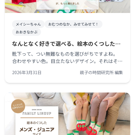
メイシーちゃん
おむつのなか、みせてみせて！
おおきなかぶ
なんとなく好きで選べる、絵本のくつしたが
増えました。
靴下って、つい無難なものを選びがちですよね。
合わせやすい色。目立たないデザイン。それはそれ
で正解。でも、ときどき—— 「なんかこれ、好きだ
2026年3月31日
親子の時間研究所 編集
な」 そんな理由だけで選びたくなることもありま
せんか。今回の絵本のくつしたは、ま [&hellip;]