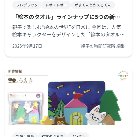
フレデリック
レオ・レオニ
がまくんとかえるくん
「絵本のタオル」ラインナップに5つの新作
が仲間入り！！
親子で楽しむ“絵本の世界”を日常に 今回は、人気
絵本キャラクターをデザインした「絵本のタオル」
の新作5種類をご紹介します。親子で使えるだけで
2025年9月17日
親子の時間研究所 編集
なく、プレゼントにも最適な、心を動かすアイテム
ばかりです。 朝の忙しい時間、お子 [&hellip;]
新商品情報
絵本のつみき
ノンタン