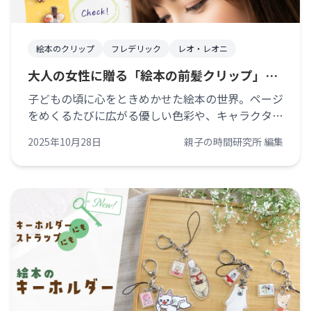
絵本のクリップ
フレデリック
レオ・レオニ
大人の女性に贈る「絵本の前髪クリップ」
【新登場】
子どもの頃に心をときめかせた絵本の世界。ページ
をめくるたびに広がる優しい色彩や、キャラクター
たちの表情は、今もどこかで私たちの心に残ってい
2025年10月28日
親子の時間研究所 編集
ます。 その絵本の世界を、大人の女性の日常にさ
りげなく取り入れられるアイテムが誕生 [&hellip;]