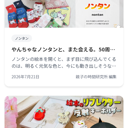
ノンタン
やんちゃなノンタンと、また会える。50周年
の今、暮らしに迎えたい絵本のかたち
ノンタンの絵本を開くと、まず目に飛び込んでくる
のは、明るく元気な色と、今にも動き出しそうなキ
ャラクターたちです。ノンタンは、いつもいい子と
2026年7月21日
親子の時間研究所 編集
いうわけではありません。順番を守れなかったり、
自分のやりたいことを優先したり、少し [&hellip;]