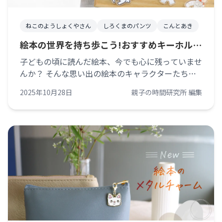
ねこのようしょくやさん
しろくまのパンツ
こんとあき
絵本の世界を持ち歩こう!おすすめキーホルダ
ー4選
子どもの頃に読んだ絵本、今でも心に残っていませ
んか？ そんな思い出の絵本のキャラクターたち
を、いつでも身近に感じられるアクリルキーホルダ
2025年10月28日
親子の時間研究所 編集
ーをご紹介します。 キャラクターと絵本がセット
になった可愛いデザインで、バッグや傘などにつけ
て、あなただけの目印にぴったりです！