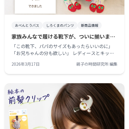
おべんとうバス
しろくまのパンツ
新商品情報
家族みんなで履ける靴下が、ついに揃いまし
た
「この靴下、パパのサイズもあったらいいのに」
「お兄ちゃんの分も欲しい」 レディースとキッズ
サイズで展開していた絵本モチーフの靴下には、そ
2026年3月17日
親子の時間研究所 編集
んな声をたくさんいただいていました。本当に、驚
くくらい。 お問い合わせフォームから。 [&hellip;]