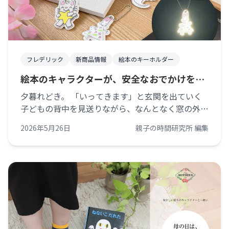
フレデリック
新商品情報
絵本のキーホルダー
絵本のキャラクターが、安全なおでかけを見
守ってくれる。
夕暮れどき。 「いってきます」と玄関を出ていく
子どもの背中を見送りながら、なんとなく窓の外を
もう一度見てしまう日があります。 まだ明るいと
2026年5月26日
親子の時間研究所 編集
思っていたのに、季節によっては帰るころにはすっ
かり薄暗くなっていたり。雨の日は、ラ [&hellip;]